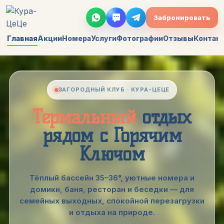
Забронировать
Главная
Акции
Номера
Услуги
Фотографии
Отзывы
Контак
ЗАГОРОДНЫЙ КЛУБ · КУРА-ЦЕЦЕ
Термальный
отдых
рядом с Горячим
Ключом
Тёплый бассейн 35–36°, уютные номера и
домики, баня, ресторан и беседки — для
семейных выходных, спокойной перезагрузки
и отдыха на природе.